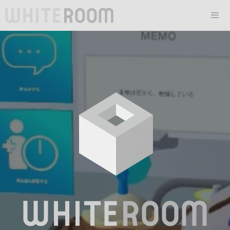
コ
ン
テ
Men
ン
ツ
へ
ス
キ
ッ
プ