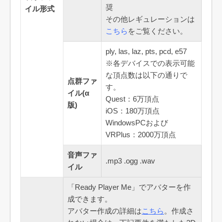
奨
イル形式
その他レギュレーションは
こちら
をご覧ください。
ply, las, laz, pts, pcd, e57
※各デバイスでの表示可能
な頂点数は以下の通りで
点群ファ
す。
イル(α
Quest：6万頂点
版)
iOS：180万頂点
WindowsPCおよび
VRPlus：2000万頂点
音声ファ
.mp3 .ogg .wav
イル
「Ready Player Me」でアバターを作
成できます。
アバター作成の詳細は
こちら
。作成さ