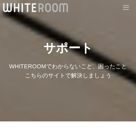
コ
ン
テ
Me
ン
ツ
サポート
へ
ス
WHITEROOMでわからないこと、困ったこと
キ
こちらのサイトで解決しましょう
ッ
プ