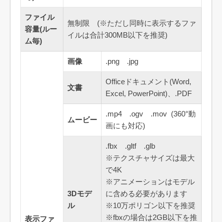
ファイル
無制限 (※ただし同時に表示するファ
容量(ルー
イルは合計300MB以下を推奨)
ム毎)
画像
.png .jpg
Officeドキュメント(Word,
文書
Excel, PowerPoint)、.PDF
.mp4 .ogv .mov (360°動
ムービー
画にも対応)
.fbx .gltf .glb
※テクスチャサイズは最大
で4K
※アニメーションはモデル
3Dモデ
に含める必要があります
ル
※10万ポリゴン以下を推奨
※fbxの場合は2GB以下を推
表示ファ