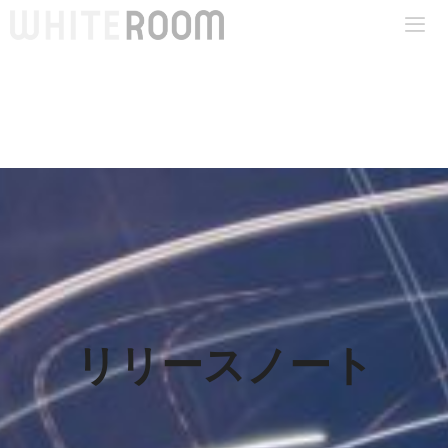
コ
ン
テ
Me
ン
ツ
へ
ス
キ
ッ
プ
リリースノート