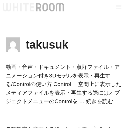
コ
ン
テ
Me
ン
ツ
takusuk
へ
ス
キ
動画・音声・ドキュメント・点群ファイル・ア
ッ
ニメーション付き3Dモデルを表示・再生す
プ
る/Controlの使い方 Control 空間上に表示した
メディアファイルを表示・再生する際にはオブ
ジェクトメニューのControlを …
続きを読む