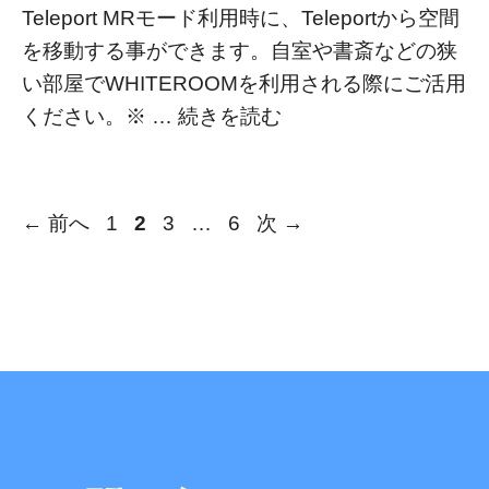
Teleport MRモード利用時に、Teleportから空間
を移動する事ができます。自室や書斎などの狭
い部屋でWHITEROOMを利用される際にご活用
ください。※ …
続きを読む
ペ
ペ
ペ
ペ
←
前へ
1
2
3
…
6
次
→
ー
ー
ー
ー
ジ
ジ
ジ
ジ