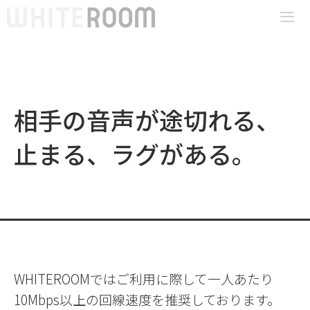
コ
ン
テ
Me
ン
ツ
相手の音声が途切れる、
へ
ス
止まる、ラグがある。
キ
ッ
プ
WHITEROOMではご利用に際して一人あたり
10Mbps以上の回線速度を推奨しております。