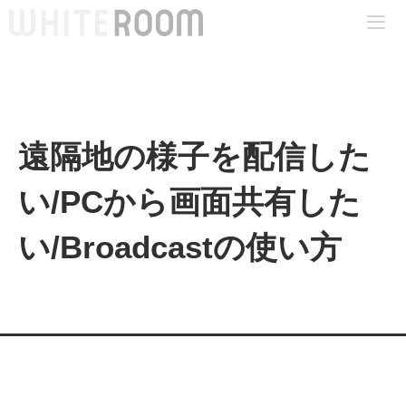
コ
ン
テ
Me
ン
ツ
へ
遠隔地の様子を配信した
ス
い/PCから画面共有した
キ
ッ
い/Broadcastの使い方
プ