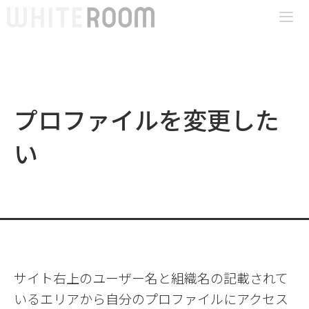
コ
ン
テ
Me
ン
ツ
プロファイルを変更した
へ
ス
い
キ
ッ
プ
サイト右上のユーザー名と組織名の記載されて
いるエリアから自分のプロファイルにアクセス