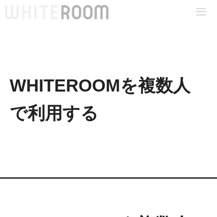
コ
ン
テ
Me
ン
ツ
へ
WHITEROOMを複数人
ス
キ
で利用する
ッ
プ