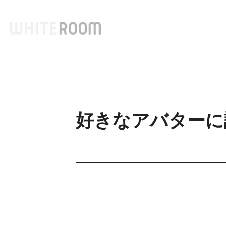
コ
ン
テ
ン
ツ
へ
ス
キ
好きなアバターに
ッ
プ