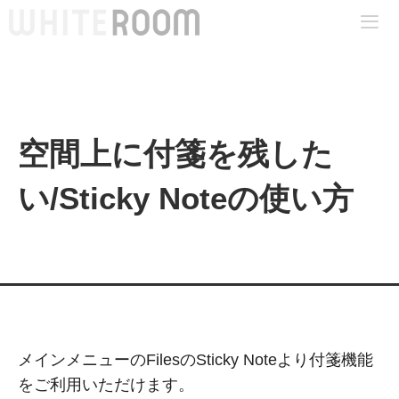
コ
ン
テ
Me
ン
ツ
へ
空間上に付箋を残した
ス
い/Sticky Noteの使い方
キ
ッ
プ
メインメニューのFilesのSticky Noteより付箋機能
をご利用いただけます。