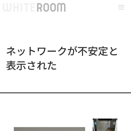
コ
ン
テ
Me
ン
ツ
ネットワークが不安定と
へ
ス
表示された
キ
ッ
プ