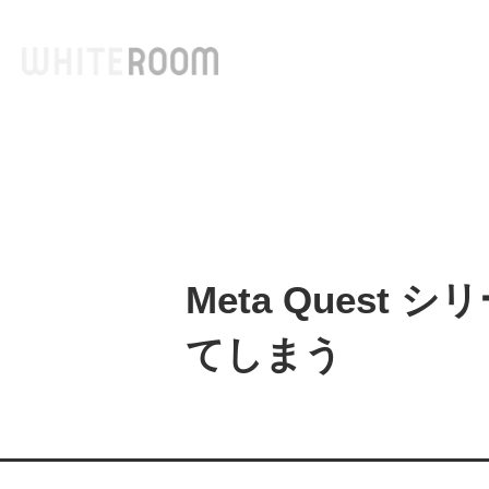
コ
ン
テ
ン
ツ
へ
ス
キ
ッ
Meta Quest
プ
てしまう