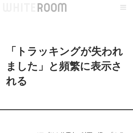
コ
ン
テ
Me
ン
ツ
へ
「トラッキングが失われ
ス
ました」と頻繁に表示さ
キ
ッ
れる
プ