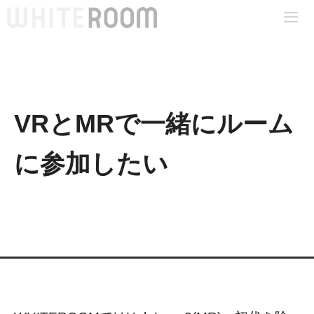
コ
ン
テ
Me
ン
ツ
へ
VRとMRで一緒にルーム
ス
キ
に参加したい
ッ
プ