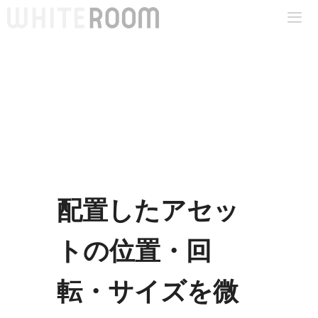
コ
ン
テ
Me
ン
ツ
へ
ス
キ
ッ
プ
配置したアセッ
トの位置・回
転・サイズを微