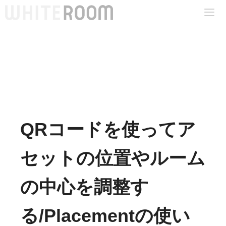
コ
ン
テ
Me
ン
ツ
へ
ス
キ
QRコードを使ってア
ッ
プ
セットの位置やルーム
の中心を調整す
る/Placementの使い