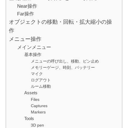
Near操作
Far操作
オブジェクトの移動・回転・拡大縮小の操
作
メニュー操作
メインメニュー
基本操作
メニューの呼び出し、移動、ピン止め
メモリーゲージ、時刻、バッテリー
マイク
ログアウト
ルーム移動
Assets
Files
Captures
Markers
Tools
3D pen