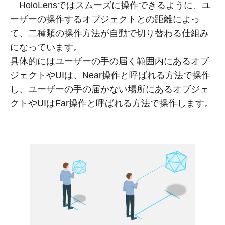
HoloLensではスムーズに操作できるように、ユ
ーザーの操作するオブジェクトとの距離によっ
て、二種類の操作方法が自動で切り替わる仕組み
になっています。
具体的にはユーザーの手の届く範囲内にあるオブ
ジェクトやUIは、Near操作と呼ばれる方法で操作
し、ユーザーの手の届かない場所にあるオブジェ
クトやUIはFar操作と呼ばれる方法で操作します。