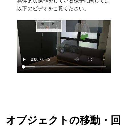
具体的な操作をしている様子に関しては
以下のビデオをご覧ください。
オブジェクトの移動・回