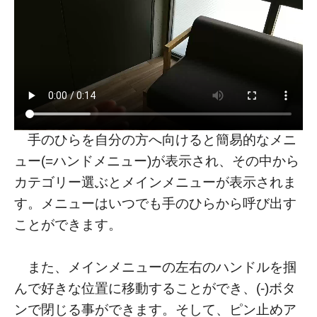
手のひらを自分の方へ向けると簡易的なメニ
ュー(=ハンドメニュー)が表示され、その中から
カテゴリー選ぶとメインメニューが表示されま
す。メニューはいつでも手のひらから呼び出す
ことができます。
また、メインメニューの左右のハンドルを掴
んで好きな位置に移動することができ、(-)ボタ
ンで閉じる事ができます。そして、ピン止めア