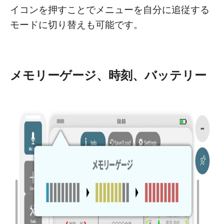
イコンを押すことでメニューを自分に追従する
モードに切り替えも可能です。
メモリーゲージ、時刻、バッテリー