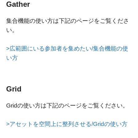
Gather
集合機能の使い方は下記のページをご覧くださ
い。
>広範囲にいる参加者を集めたい/集合機能の使
い方
Grid
Gridの使い方は下記のページをご覧ください。
>アセットを空間上に整列させる/Gridの使い方