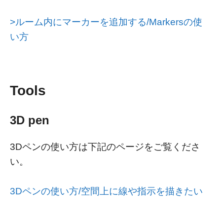
>ルーム内にマーカーを追加する/Markersの使
い方
Tools
3D pen
3Dペンの使い方は下記のページをご覧くださ
い。
3Dペンの使い方/空間上に線や指示を描きたい