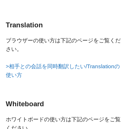
Translation
ブラウザーの使い方は下記のページをご覧くだ
さい。
>相手との会話を同時翻訳したい/Translationの
使い方
Whiteboard
ホワイトボードの使い方は下記のページをご覧
ください。