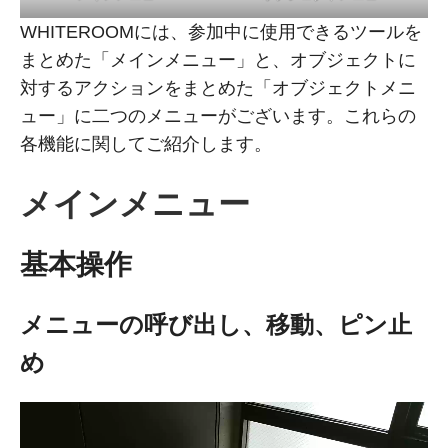
WHITEROOMには、参加中に使用できるツールを
まとめた「メインメニュー」と、オブジェクトに
対するアクションをまとめた「オブジェクトメニ
ュー」に二つのメニューがございます。これらの
各機能に関してご紹介します。
メインメニュー
基本操作
メニューの呼び出し、移動、ピン止
め